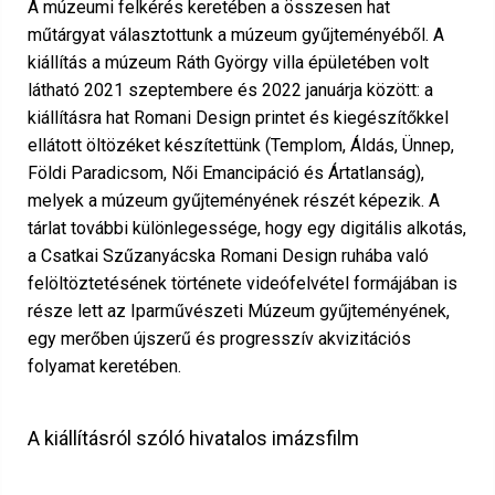
A múzeumi felkérés keretében a összesen hat
műtárgyat választottunk a múzeum gyűjteményéből. A
kiállítás a múzeum Ráth György villa épületében volt
látható 2021 szeptembere és 2022 januárja között: a
kiállításra hat Romani Design printet és kiegészítőkkel
ellátott öltözéket készítettünk (Templom, Áldás, Ünnep,
Földi Paradicsom, Női Emancipáció és Ártatlanság),
melyek a múzeum gyűjteményének részét képezik. A
tárlat további különlegessége, hogy egy digitális alkotás,
a Csatkai Szűzanyácska Romani Design ruhába való
felöltöztetésének története videófelvétel formájában is
része lett az Iparművészeti Múzeum gyűjteményének,
egy merőben újszerű és progresszív akvizitációs
folyamat keretében.
A kiállításról szóló hivatalos imázsfilm