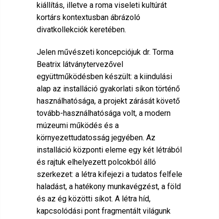
kiállítás, illetve a roma viseleti kultúrát
kortárs kontextusban ábrázoló
divatkollekciók keretében.
Jelen művészeti koncepciójuk dr. Torma
Beatrix látványtervezővel
együttműködésben készült: a kiindulási
alap az installáció gyakorlati síkon történő
használhatósága, a projekt zárását követő
tovább-használhatósága volt, a modern
múzeumi működés és a
környezettudatosság jegyében. Az
installáció központi eleme egy két létrából
és rajtuk elhelyezett polcokból álló
szerkezet: a létra kifejezi a tudatos felfele
haladást, a hatékony munkavégzést, a föld
és az ég közötti síkot. A létra híd,
kapcsolódási pont fragmentált világunk