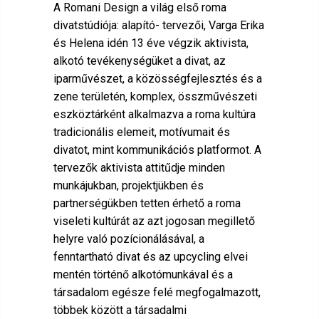
A Romani Design a világ első roma
divatstúdiója: alapító- tervezői, Varga Erika
és Helena idén 13 éve végzik aktivista,
alkotó tevékenységüket a divat, az
iparművészet, a közösségfejlesztés és a
zene területén, komplex, összművészeti
eszköztárként alkalmazva a roma kultúra
tradicionális elemeit, motívumait és
divatot, mint kommunikációs platformot. A
tervezők aktivista attitűdje minden
munkájukban, projektjükben és
partnerségükben tetten érhető a roma
viseleti kultúrát az azt jogosan megillető
helyre való pozícionálásával, a
fenntartható divat és az upcycling elvei
mentén történő alkotómunkával és a
társadalom egésze felé megfogalmazott,
többek között a társadalmi