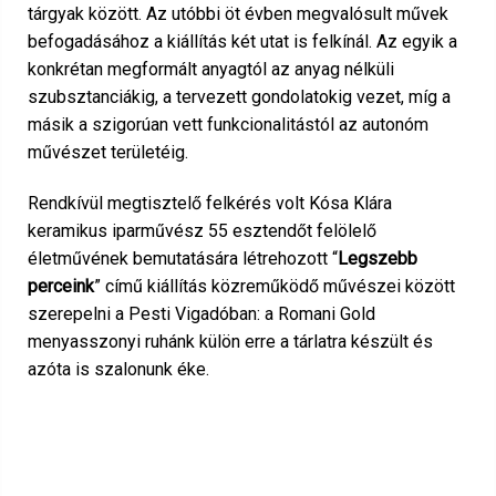
tárgyak között. Az utóbbi öt évben megvalósult művek
befogadásához a kiállítás két utat is felkínál. Az egyik a
konkrétan megformált anyagtól az anyag nélküli
szubsztanciákig, a tervezett gondolatokig vezet, míg a
másik a szigorúan vett funkcionalitástól az autonóm
művészet területéig.
Rendkívül megtisztelő felkérés volt Kósa Klára
keramikus iparművész 55 esztendőt felölelő
életművének bemutatására létrehozott “
Legszebb
perceink
” című kiállítás közreműködő művészei között
szerepelni a Pesti Vigadóban: a Romani Gold
menyasszonyi ruhánk külön erre a tárlatra készült és
azóta is szalonunk éke.