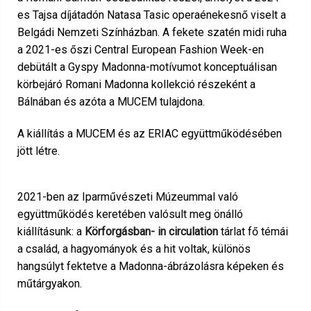
es Tajsa díjátadón Natasa Tasic operaénekesnő viselt a
Belgádi Nemzeti Színházban. A fekete szatén midi ruha
a 2021-es őszi Central European Fashion Week-en
debütált a Gyspy Madonna-motívumot konceptuálisan
körbejáró Romani Madonna kollekció részeként a
Bálnában és azóta a MUCEM tulajdona.
A kiállítás a MUCEM és az ERIAC együttműködésében
jött létre.
2021-ben az Iparművészeti Múzeummal való
együttműködés keretében valósult meg önálló
kiállításunk: a
Körforgásban- in circulation
tárlat fő témái
a család, a hagyományok és a hit voltak, különös
hangsúlyt fektetve a Madonna-ábrázolásra képeken és
műtárgyakon.