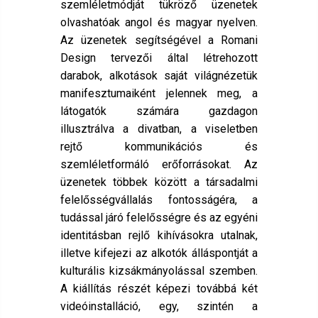
szemléletmódját tükröző üzenetek
olvashatóak angol és magyar nyelven.
Az üzenetek segítségével a Romani
Design tervezői által létrehozott
darabok, alkotások saját világnézetük
manifesztumaiként jelennek meg, a
látogatók számára gazdagon
illusztrálva a divatban, a viseletben
rejtő kommunikációs és
szemléletformáló erőforrásokat. Az
üzenetek többek között a társadalmi
felelősségvállalás fontosságéra, a
tudással járó felelősségre és az egyéni
identitásban rejlő kihívásokra utalnak,
illetve kifejezi az alkotók álláspontját a
kulturális kizsákmányolással szemben.
A kiállítás részét képezi továbbá két
videóinstalláció, egy, szintén a