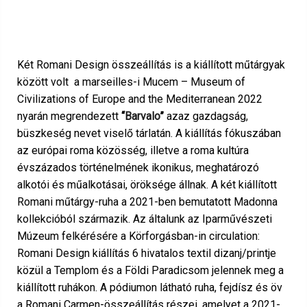
Két Romani Design összeállítás is a kiállított műtárgyak
között volt a marseilles-i Mucem – Museum of
Civilizations of Europe and the Mediterranean 2022
nyarán megrendezett
“
Barvalo
”
azaz gazdagság,
büszkeség nevet viselő tárlatán. A kiállítás fókuszában
az európai roma közösség, illetve a roma kultúra
évszázados történelmének ikonikus, meghatározó
alkotói és műalkotásai, öröksége állnak. A két kiállított
Romani műtárgy-ruha a 2021-ben bemutatott Madonna
kollekcióból származik. Az általunk az Iparművészeti
Múzeum felkérésére a Körforgásban-in circulation:
Romani Design kiállítás 6 hivatalos textil dizanj/printje
közül a Templom és a Földi Paradicsom jelennek meg a
kiállított ruhákon. A pódiumon látható ruha, fejdísz és öv
a Romani Carmen-összeállítás részei, amelyet a 2021-