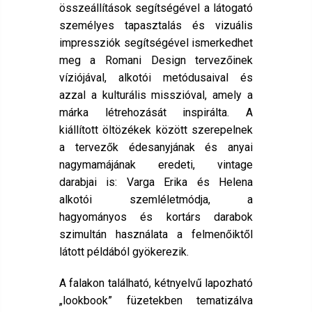
összeállítások segítségével a látogató
személyes tapasztalás és vizuális
impressziók segítségével ismerkedhet
meg a Romani Design tervezőinek
víziójával, alkotói metódusaival és
azzal a kulturális misszióval, amely a
márka létrehozását inspirálta. A
kiállított öltözékek között szerepelnek
a tervezők édesanyjának és anyai
nagymamájának eredeti, vintage
darabjai is: Varga Erika és Helena
alkotói szemléletmódja, a
hagyományos és kortárs darabok
szimultán használata a felmenőiktől
látott példából gyökerezik.
A falakon található, kétnyelvű lapozható
„lookbook” füzetekben tematizálva