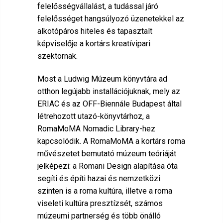
felelősségvállalást, a tudással járó
felelősséget hangsúlyozó üzenetekkel az
alkotópáros hiteles és tapasztalt
képviselője a kortárs kreatívipari
szektornak.
Most a Ludwig Múzeum könyvtára ad
otthon legújabb installációjuknak, mely az
ERIAC és az OFF-Biennále Budapest által
létrehozott utazó-könyvtárhoz, a
RomaMoMA Nomadic Library-hez
kapcsolódik. A RomaMoMA a kortárs roma
művészetet bemutató múzeum teóriáját
jelképezi: a Romani Design alapítása óta
segíti és építi hazai és nemzetközi
szinten is a roma kultúra, illetve a roma
viseleti kultúra presztízsét, számos
múzeumi partnerség és több önálló