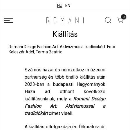
HU
EN
0
Kiállítás
Romani Design Fashion Art: Aktivizmus a tradíciókért. Fotó:
Koleszár Adél, Torma Beatrix
Számos hazai és nemzetközi múzeumi
partnerség és több önálló kiállítás után
2023-ban a budapesti Hagyományok
Háza ad otthont következő
kiállításunknak, mely a
Romani Design
Fashion Art: Aktivizmussal a
tradíciókért
címet viseli.
A kiállítás ötletgazdája és főkurátora dr.