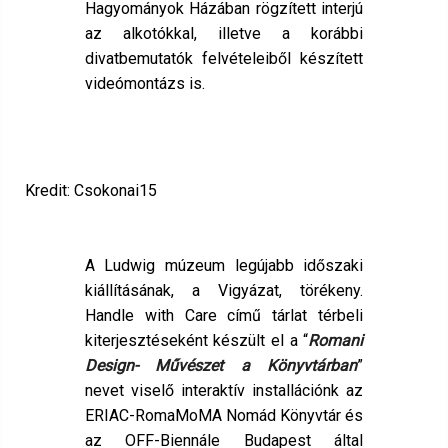
Hagyományok Házában rögzített interjú
az alkotókkal, illetve a korábbi
divatbemutatók felvételeiből készített
videómontázs is.
Kredit: Csokonai15
A Ludwig múzeum legújabb időszaki
kiállításának, a Vigyázat, törékeny.
Handle with Care című tárlat térbeli
kiterjesztéseként készült el a “
Romani
Design- Művészet a Könyvtárban
”
nevet viselő interaktív installációnk az
ERIAC-RomaMoMA Nomád Könyvtár és
az OFF-Biennále Budapest által