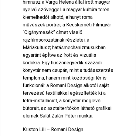
himnusz a Varga Helena által írott magyar
nyelvű szöveggel, a magyar kultúra terén
kiemelkedőt alkotó, elhunyt roma
művészek portréi, a Kecskeméti Filmgyár
“Cigánymesék” címet viselő
rajzfilmsorozatának részletei, a
Máriakultusz; hatásmechanizmusukban
egyaránt épÍtve az írott és vizuális
kódokra. Egy huszonegyedik századi
könyvtár nem csupán, mint a tudásszerzés
temploma, hanem mint közösségi tér is
funkcionál: a Romani Design alkotói saját
tervezésű textíliákkal egészítették ki a
létra-installációt, a könyvtár meglévő
bútorait, az asztalterítőkön látható grafikai
elemek Salát Zalán Péter munkái.
Kriston Lili – Romani Design