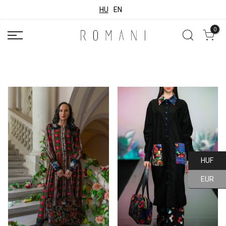
HU
EN
0
HUF
EUR