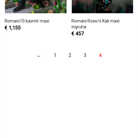
Romani10 kasmír maxi
Romani Rose/s Kali maxi
ingruha
€
1,155
€
457
←
1
2
3
4