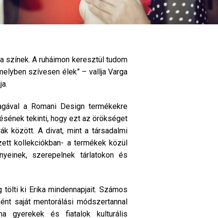
 a színek. A ruháimon keresztül tudom
elyben szívesen élek” – vallja Varga
ja.
magával a Romani Design termékekre
ésének tekinti, hogy ezt az örökséget
ák között. A divat, mint a társadalmi
zett kollekciókban- a termékek közül
einek, szerepelnek tárlatokon és
 tölti ki Erika mindennapjait. Számos
ént saját mentorálási módszertannal
 gyerekek és fiatalok kulturális