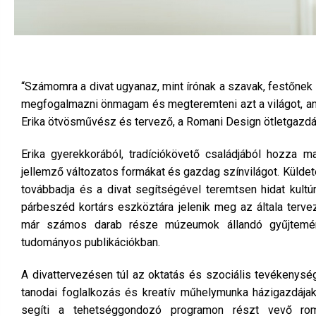
“Számomra a divat ugyanaz, mint írónak a szavak, festőnek
megfogalmazni önmagam és megteremteni azt a világot, am
Erika ötvösművész és tervező, a Romani Design ötletgazdá
Erika gyerekkorából, tradíciókövető családjából hozza 
jellemző változatos formákat és gazdag színvilágot. Küldet
továbbadja és a divat segítségével teremtsen hidat kultúr
párbeszéd kortárs eszköztára jelenik meg az általa terve
már számos darab része múzeumok állandó gyűjtemény
tudományos publikációkban.
A divattervezésen túl az oktatás és szociális tevékenység
tanodai foglalkozás és kreatív műhelymunka házigazdájak
segíti a tehetséggondozó programon részt vevő roma