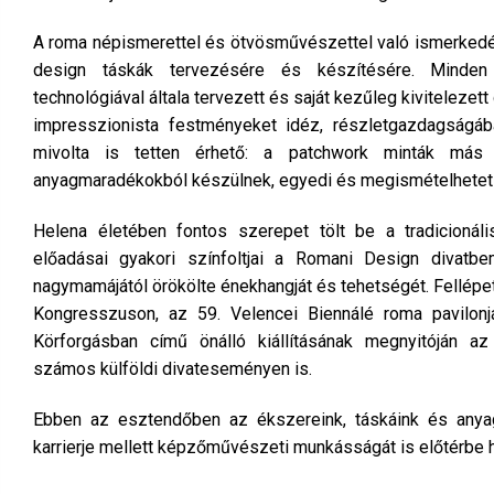
A roma népismerettel és ötvösművészettel való ismerkedés u
design táskák tervezésére és készítésére. Mind
technológiával általa tervezett és saját kezűleg kivitelezet
impresszionista festményeket idéz, részletgazdagságá
mivolta is tetten érhető: a patchwork minták más t
anyagmaradékokból készülnek, egyedi és megismételhetet
Helena életében fontos szerepet tölt be a tradicionáli
előadásai gyakori színfoltjai a Romani Design divatbem
nagymamájától örökölte énekhangját és tehetségét. Fellépet
Kongresszuson, az 59. Velencei Biennálé roma pavilon
Körforgásban című önálló kiállításának megnyitóján a
számos külföldi divateseményen is.
Ebben az esztendőben az ékszereink, táskáink és anyagm
karrierje mellett képzőművészeti munkásságát is előtérbe h