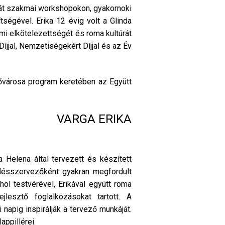
sát szakmai workshopokon, gyakornoki
ségével. Erika 12 évig volt a Glinda
mi elkötelezettségét és roma kultúrát
jjal, Nemzetiségekért Díjjal és az Év
ővárosa program keretében az Együtt
VARGA ERIKA
Helena által tervezett és készített
désszervezőként gyakran megfordult
hol testvérével, Erikával együtt roma
jlesztő foglalkozásokat tartott. A
apig inspirálják a tervező munkáját.
appillérei.