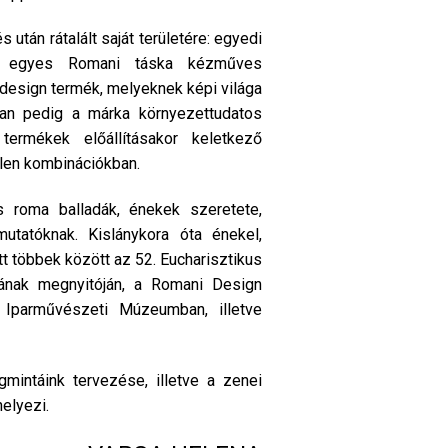
tán rátalált saját területére: egyedi
en egyes Romani táska kézműves
t design termék, melyeknek képi világa
ban pedig a márka környezettudatos
ermékek előállításakor keletkező
len kombinációkban.
s roma balladák, énekek szeretete,
utatóknak. Kislánykora óta énekel,
t többek között az 52. Eucharisztikus
jának megnyitóján, a Romani Design
z Iparművészeti Múzeumban, illetve
intáink tervezése, illetve a zenei
elyezi.