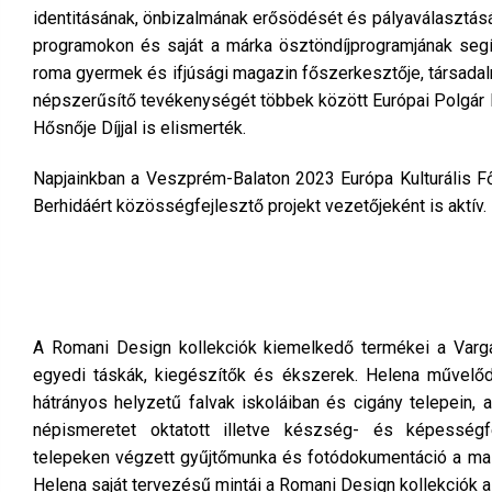
identitásának, önbizalmának erősödését és pályaválasztá
programokon és saját a márka ösztöndíjprogramjának segít
roma gyermek és ifjúsági magazin főszerkesztője, társadal
népszerűsítő tevékenységét többek között Európai Polgár Dí
Hősnője Díjjal is elismerték.
Napjainkban a Veszprém-Balaton 2023 Európa Kulturális F
Berhidáért közösségfejlesztő projekt vezetőjeként is aktív.
A Romani Design kollekciók kiemelkedő termékei a Varga 
egyedi táskák, kiegészítők és ékszerek. Helena művelő
hátrányos helyzetű falvak iskoláiban és cigány telepein, a
népismeretet oktatott illetve készség- és képességfe
telepeken végzett gyűjtőmunka és fotódokumentáció a mai n
Helena saját tervezésű mintái a Romani Design kollekciók al