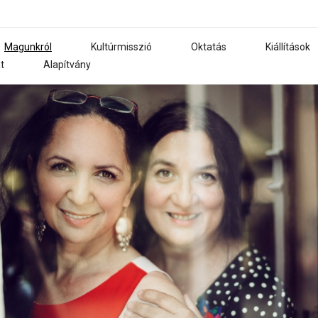
Magunkról
Kultúrmisszió
Oktatás
Kiállítások
t
Alapítvány