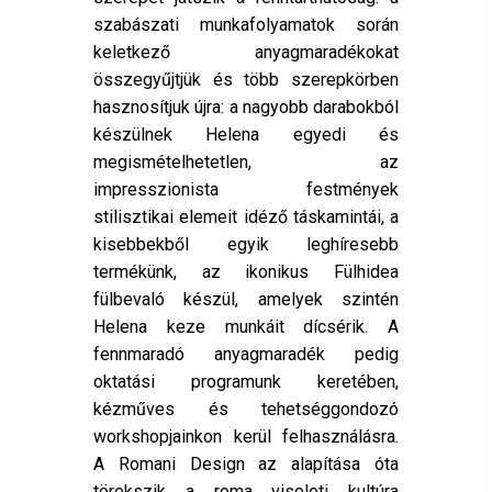
szabászati munkafolyamatok során
keletkező anyagmaradékokat
összegyűjtjük és több szerepkörben
hasznosítjuk újra: a nagyobb darabokból
készülnek Helena egyedi és
megismételhetetlen, az
impresszionista festmények
stilisztikai elemeit idéző táskamintái, a
kisebbekből egyik leghíresebb
termékünk, az ikonikus Fülhidea
fülbevaló készül, amelyek szintén
Helena keze munkáit dícsérik. A
fennmaradó anyagmaradék pedig
oktatási programunk keretében,
kézműves és tehetséggondozó
workshopjainkon kerül felhasználásra.
A Romani Design az alapítása óta
törekszik a roma viseleti kultúra