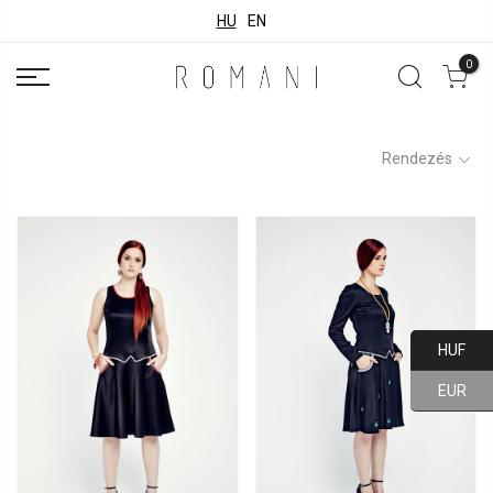
HU
EN
0
Rendezés
HUF
EUR