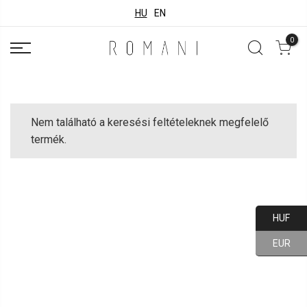
HU
EN
0
Nem található a keresési feltételeknek megfelelő
termék.
HUF
EUR