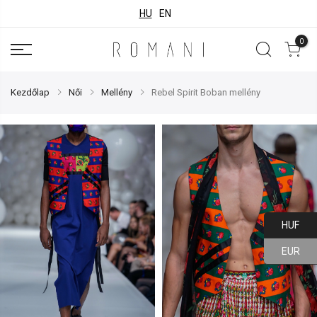
HU
EN
0
Kezdőlap
Női
Mellény
Rebel Spirit Boban mellény
HUF
EUR