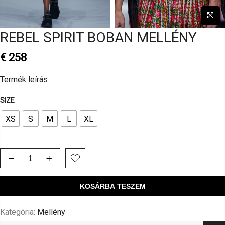
REBEL SPIRIT BOBAN MELLÉNY
€
258
Termék leírás
SIZE
XS
S
M
L
XL
KOSÁRBA TESZEM
Kategória:
Mellény