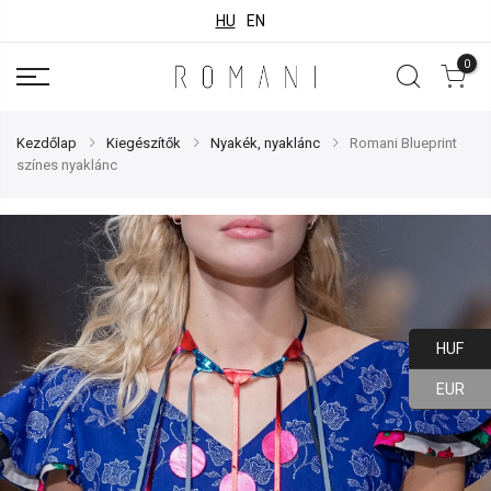
HU
EN
0
Kezdőlap
Kiegészítők
Nyakék, nyaklánc
Romani Blueprint
színes nyaklánc
HUF
EUR