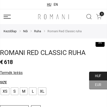
HU
EN
0
Kezdőlap
Női
Ruha
Romani Red Classic ruha
ROMANI RED CLASSIC RUHA
€
618
Termék leírás
HUF
SIZE
EUR
XS
S
M
L
XL