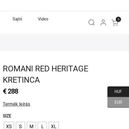
Sajtó
Video
0
ROMANI RED HERITAGE
KRETINCA
€
288
HUF
EUR
Termék leírás
SIZE
XS
S
M
L
XL