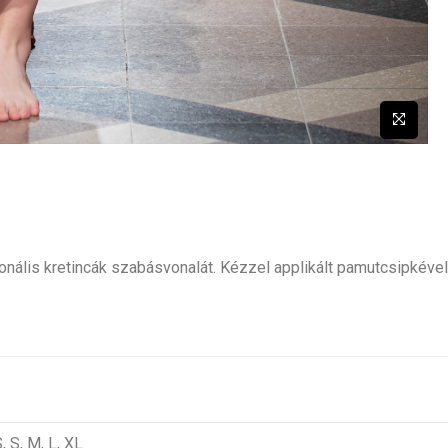
onális kretincák szabásvonalát. Kézzel applikált pamutcsipkéve
, S, M, L, XL