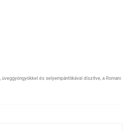
l, üveggyöngyökkel és selyempántlikával díszítve, a Romani