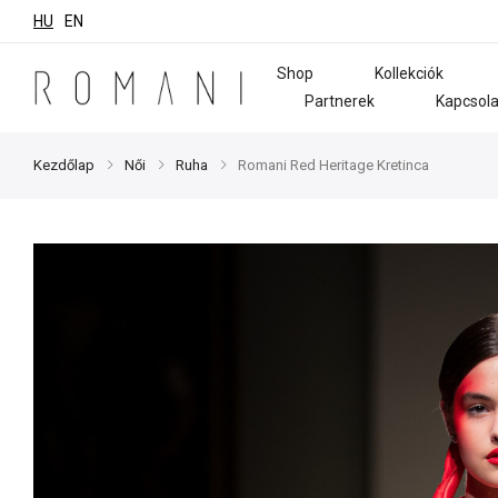
HU
EN
Shop
Kollekciók
Partnerek
Kapcsola
Kezdőlap
Női
Ruha
Romani Red Heritage Kretinca