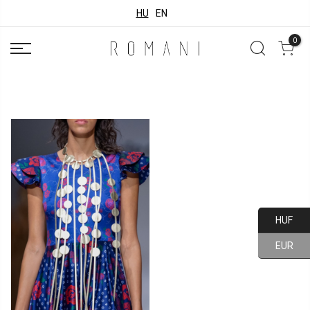
HU
EN
0
HUF
EUR