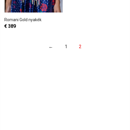
Romani Gold nyakék
€
389
←
1
2