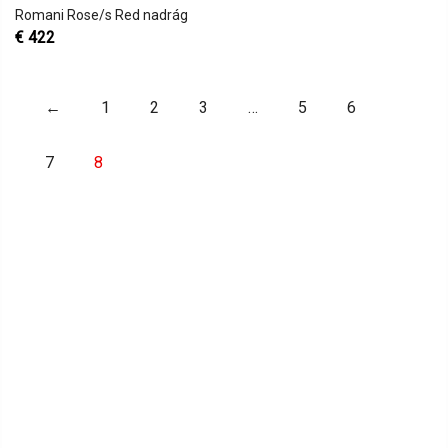
Romani Rose/s Red nadrág
€
422
←
1
2
3
…
5
6
7
8